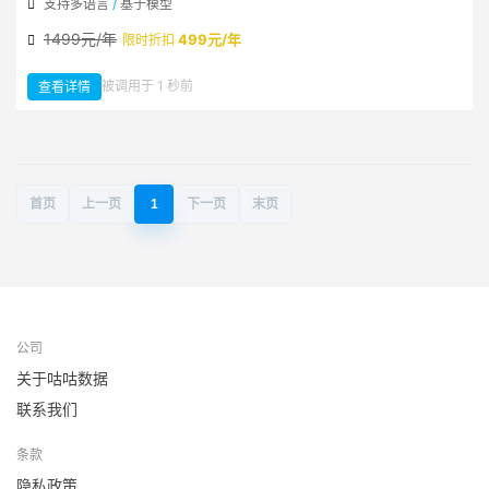
支持多语言
/
基于模型
1499元/年
499元/年
限时折扣
：
被调用于 1 秒前
查看详情
多
语
言
AI
翻
译
首页
上一页
1
下一页
末页
公司
关于咕咕数据
联系我们
条款
隐私政策