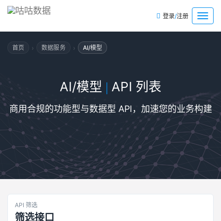
/
菜
登录
注册
单
›
›
首页
数据服务
AI/模型
AI/模型
API 列表
|
商用合规的功能型与数据型 API，加速您的业务构建
API 筛选
筛选接口