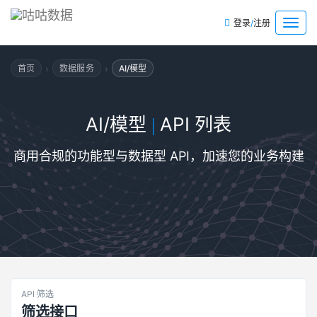
/
菜
登录
注册
单
›
›
首页
数据服务
AI/模型
AI/模型
API 列表
|
商用合规的功能型与数据型 API，加速您的业务构建
API 筛选
筛选接口