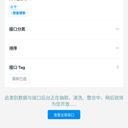
0 个
智能搜索
接口分类
排序
接口 Tag
清除已选
此类别数据与接口后台正在抽取、清洗、整合中，稍后就将
为您开放......
查看全部接口