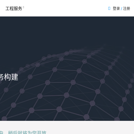
工程服务
登录
/
注册
务构建
后就将为您开放......