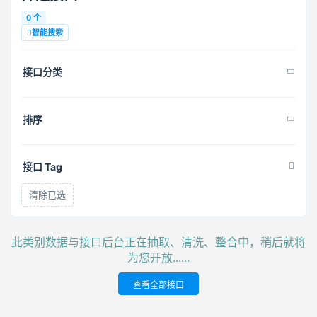
0 个
智能搜索
接口分类
排序
接口 Tag
清除已选
此类别数据与接口后台正在抽取、清洗、整合中，稍后就将
为您开放......
查看全部接口