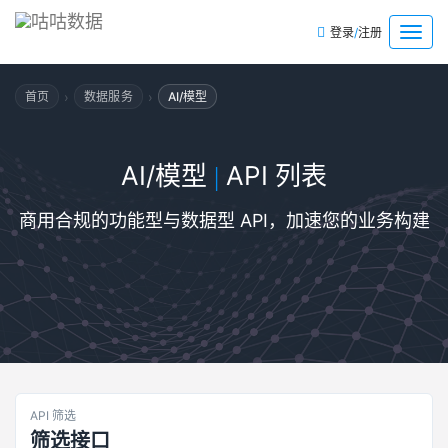
/
菜
登录
注册
单
›
›
首页
数据服务
AI/模型
AI/模型
API 列表
|
商用合规的功能型与数据型 API，加速您的业务构建
API 筛选
筛选接口