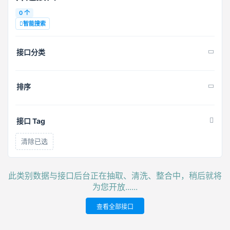
0 个
智能搜索
接口分类
排序
接口 Tag
清除已选
此类别数据与接口后台正在抽取、清洗、整合中，稍后就将
为您开放......
查看全部接口