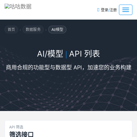
/
菜
登录
注册
单
›
›
首页
数据服务
AI/模型
AI/模型
API 列表
|
商用合规的功能型与数据型 API，加速您的业务构建
API 筛选
筛选接口