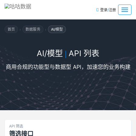
/
菜
登录
注册
单
›
›
首页
数据服务
AI/模型
AI/模型
API 列表
|
商用合规的功能型与数据型 API，加速您的业务构建
API 筛选
筛选接口