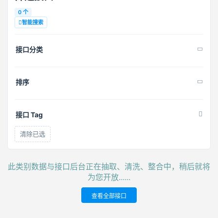
0 个
智能搜索
接口分类
排序
接口 Tag
清除已选
此类别数据与接口后台正在抽取、清洗、整合中，稍后就将
为您开放......
查看全部接口