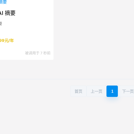
I 摘要
要
99元/年
被调用于 7 秒前
首页
上一页
1
下一页