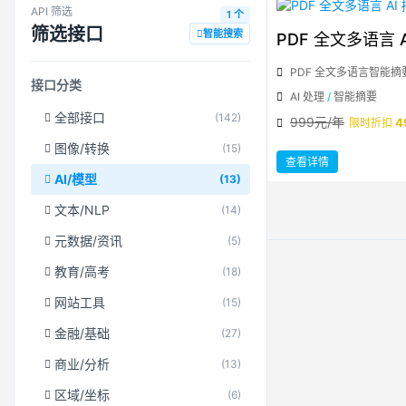
API 筛选
1 个
筛选接口
智能搜索
PDF 全文多语言 A
PDF 全文多语言智能摘
接口分类
AI 处理
/
智能摘要
全部接口
(142)
999元/年
4
限时折扣
图像/转换
(15)
：
查看详情
PDF
全
AI/模型
(13)
文
多
语
文本/NLP
(14)
言
AI
摘
元数据/资讯
(5)
要
教育/高考
(18)
网站工具
(15)
金融/基础
(27)
商业/分析
(13)
区域/坐标
(6)