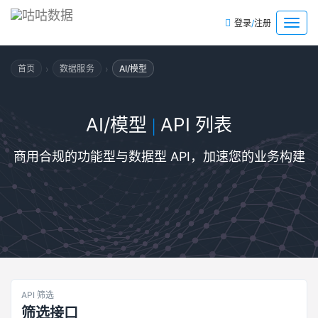
/
菜
登录
注册
单
›
›
首页
数据服务
AI/模型
AI/模型
API 列表
|
商用合规的功能型与数据型 API，加速您的业务构建
API 筛选
筛选接口