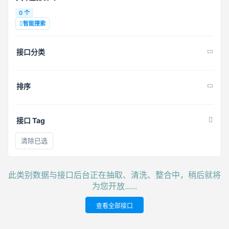
0 个
智能搜索
接口分类
排序
接口 Tag
清除已选
此类别数据与接口后台正在抽取、清洗、整合中，稍后就将
为您开放......
查看全部接口