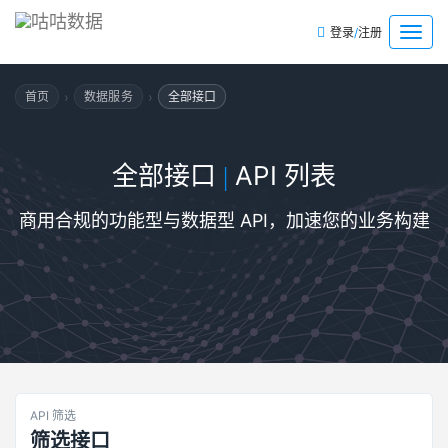
/
菜
登录
注册
单
›
›
首页
数据服务
全部接口
全部接口
API 列表
|
商用合规的功能型与数据型 API，加速您的业务构建
API 筛选
筛选接口