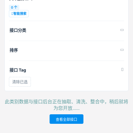
0 个
智能搜索
接口分类
排序
接口 Tag
清除已选
此类别数据与接口后台正在抽取、清洗、整合中，稍后就将
为您开放......
查看全部接口