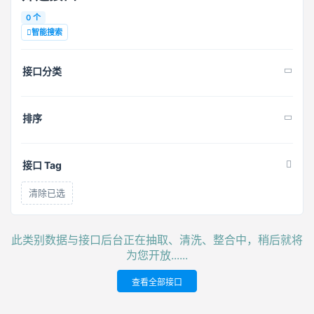
0 个
智能搜索
接口分类
排序
接口 Tag
清除已选
此类别数据与接口后台正在抽取、清洗、整合中，稍后就将
为您开放......
查看全部接口