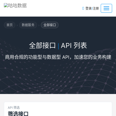
/
菜
登录
注册
单
›
›
首页
数据服务
全部接口
全部接口
API 列表
|
商用合规的功能型与数据型 API，加速您的业务构建
API 筛选
筛选接口