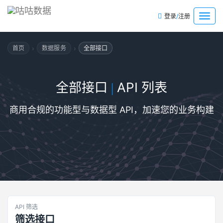
/
菜
登录
注册
单
›
›
首页
数据服务
全部接口
全部接口
API 列表
|
商用合规的功能型与数据型 API，加速您的业务构建
API 筛选
筛选接口