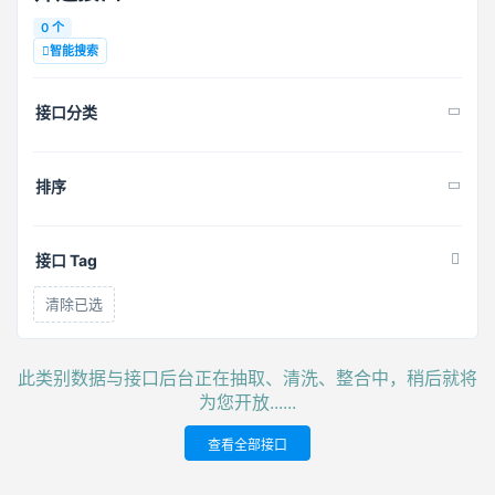
0 个
智能搜索
接口分类
排序
接口 Tag
清除已选
此类别数据与接口后台正在抽取、清洗、整合中，稍后就将
为您开放......
查看全部接口