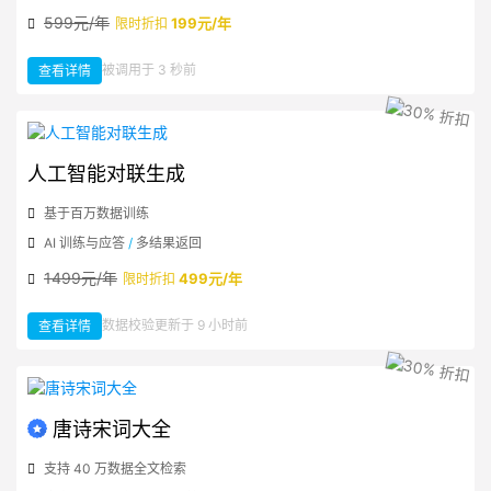
599元/年
199元/年
限时折扣
：
被调用于 3 秒前
查看详情
中
文
转
拼
音
人工智能对联生成
基于百万数据训练
AI 训练与应答
/
多结果返回
1499元/年
499元/年
限时折扣
：
数据校验更新于 9 小时前
查看详情
人
工
智
能
对
联
生
成
唐诗宋词大全
支持 40 万数据全文检索