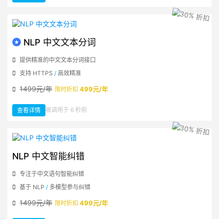
港
股
基
础
信
息
数
据
NLP 中文文本分词
提供精准的中文文本分词接口
支持 HTTPS
/
高效精准
1499元/年
499元/年
限时折扣
：
被调用于 6 秒前
查看详情
NLP
中
文
文
本
分
词
NLP 中文智能纠错
专注于中文语句智能纠错
基于 NLP
/
多模型参与纠错
1499元/年
499元/年
限时折扣