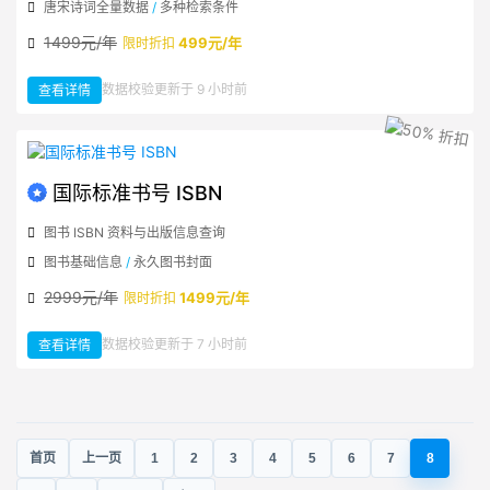
唐宋诗词全量数据
/
多种检索条件
1499元/年
499元/年
限时折扣
：
数据校验更新于 9 小时前
查看详情
唐
诗
宋
词
大
全
国际标准书号 ISBN
图书 ISBN 资料与出版信息查询
图书基础信息
/
永久图书封面
2999元/年
1499元/年
限时折扣
：
数据校验更新于 7 小时前
查看详情
国
际
标
准
书
号
ISBN
首页
上一页
1
2
3
4
5
6
7
8