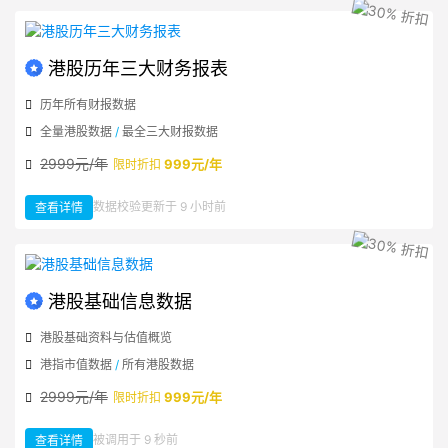
上
市
公
司
公
告
港股历年三大财务报表
历年所有财报数据
全量港股数据
/
最全三大财报数据
2999元/年
999元/年
限时折扣
：
数据校验更新于 9 小时前
查看详情
港
股
历
年
三
大
财
务
报
港股基础信息数据
表
港股基础资料与估值概览
港指市值数据
/
所有港股数据
2999元/年
999元/年
限时折扣
：
被调用于 9 秒前
查看详情