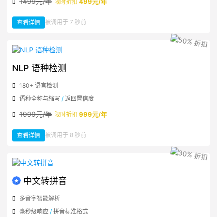
1499元/年
499元/年
限时折扣
：
被调用于 7 秒前
查看详情
NLP
文
本
语
义
相
似
度
检
NLP 语种检测
测
180+ 语言检测
语种全称与缩写
/
返回置信度
1999元/年
999元/年
限时折扣
：
被调用于 8 秒前
查看详情
NLP
语
种
检
测
中文转拼音
多音字智能解析
毫秒级响应
/
拼音标准格式