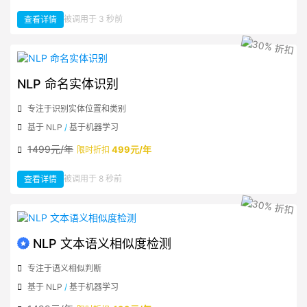
：
被调用于 3 秒前
查看详情
NLP
关
键
字
摘
要
智
能
提
NLP 命名实体识别
取
专注于识别实体位置和类别
基于 NLP
/
基于机器学习
1499元/年
499元/年
限时折扣
：
被调用于 8 秒前
查看详情
NLP
命
名
实
体
识
别
NLP 文本语义相似度检测
专注于语义相似判断
基于 NLP
/
基于机器学习