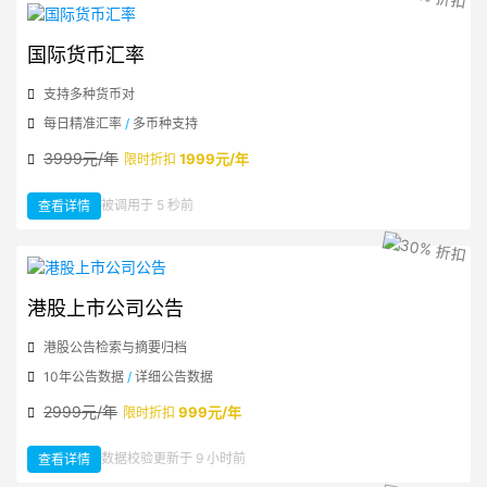
国际货币汇率
支持多种货币对
每日精准汇率
/
多币种支持
3999元/年
1999元/年
限时折扣
：
被调用于 5 秒前
查看详情
国
际
货
币
汇
率
港股上市公司公告
港股公告检索与摘要归档
10年公告数据
/
详细公告数据
2999元/年
999元/年
限时折扣
：
数据校验更新于 9 小时前
查看详情
港
股