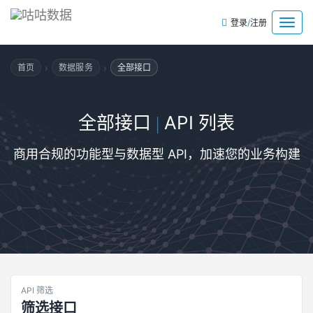
/
菜
登录
注册
单
›
›
首页
数据服务
全部接口
全部接口
API 列表
|
商用合规的功能型与数据型 API，加速您的业务构建
API 筛选
筛选接口