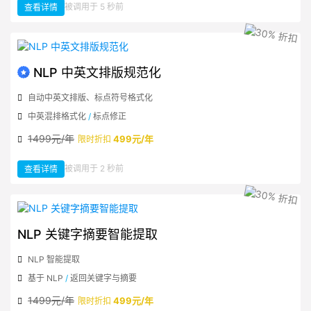
：
被调用于 5 秒前
查看详情
NLP
中
文
智
能
纠
错
NLP 中英文排版规范化
自动中英文排版、标点符号格式化
中英混排格式化
/
标点修正
1499元/年
499元/年
限时折扣
：
被调用于 2 秒前
查看详情
NLP
中
英
文
排
版
规
范
化
NLP 关键字摘要智能提取
NLP 智能提取
基于 NLP
/
返回关键字与摘要
1499元/年
499元/年
限时折扣