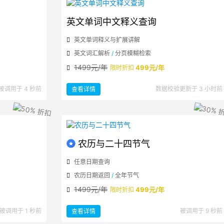
英文单词中文释义查询
英文单词释义与扩展讲解
英文词汇解析
/
分页模糊检索
1499元/年
499元/年
限时折扣
：
被调用于 4 秒前
数据校验更新于 3 小时前
查看详情
英
文
单
词
中
文
释
义
查
询
农历与二十四节气
任意日期查询
农历日期返回
/
全年节气
1499元/年
499元/年
限时折扣
：
被调用于 1 秒前
被调用于 9 秒前
查看详情
农
历