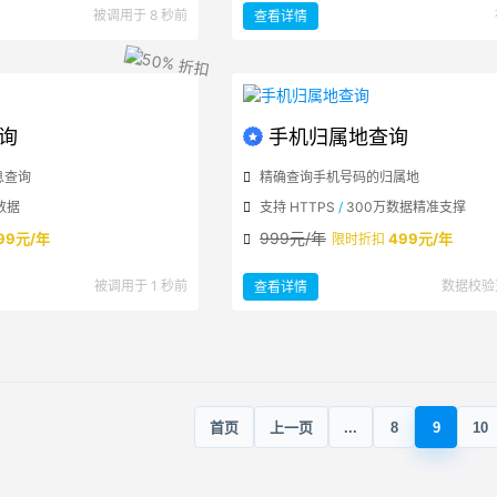
：
被调用于 8 秒前
查看详情
域
名
DNS
信
息
查
询
查询
手机归属地查询
息查询
精确查询手机号码的归属地
数据
支持 HTTPS
/
300万数据精准支撑
999元/年
99元/年
499元/年
限时折扣
：
被调用于 1 秒前
数据校验
查看详情
手
机
归
属
地
查
询
首页
上一页
...
8
9
10