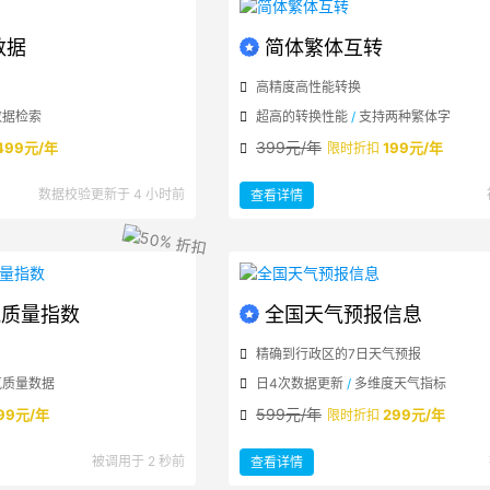
数据
简体繁体互转
高精度高性能转换
数据检索
超高的转换性能
/
支持两种繁体字
399元/年
499元/年
199元/年
限时折扣
：
数据校验更新于 4 小时前
查看详情
简
体
繁
体
互
转
气质量指数
全国天气预报信息
精确到行政区的7日天气预报
气质量数据
日4次数据更新
/
多维度天气指标
599元/年
99元/年
299元/年
限时折扣
：
被调用于 2 秒前
查看详情
全
国