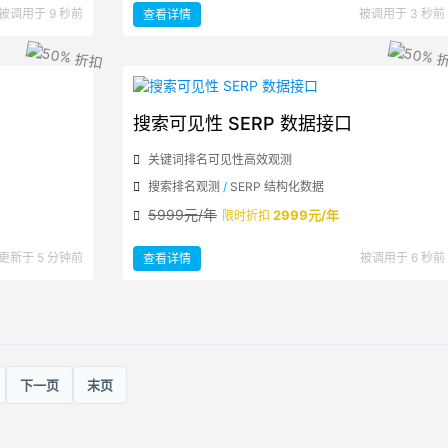
：
被调用于 9 秒前
被调用于 3 秒前
查看详情
域
名
SSL
证
书
信
息
解
析
搜索可见性 SERP 数据接口
关键词排名可见性高效观测
搜索排名观测
/
SERP 结构化数据
5999元/年
2999元/年
限时折扣
：
更新于 5 分钟前
被调用于 6 秒前
查看详情
搜
索
可
见
性
SERP
数
据
接
口
下一页
末页