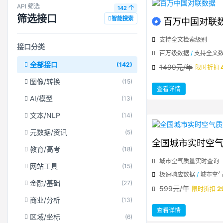
API 筛选
142 个
筛选接口
智能搜索
百万中国对联
支持全文检索级别
接口分类
百万级数据
/
支持全文
全部接口
(142)
1499元/年
限时折扣
图像/转换
(15)
：
查看详情
百
万
AI/模型
(13)
中
国
对
文本/NLP
(14)
联
数
据
元数据/资讯
(5)
全国城市实时空
教育/高考
(18)
城市空气质量实时查询
网站工具
(15)
极速响应数据
/
城市空
金融/基础
(27)
599元/年
2
限时折扣
商业/分析
(13)
：
查看详情
全
区域/坐标
(6)
国