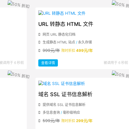
与
二
十
四
节
气
URL 转静态 HTML 文件
网页 URL 静态化归档
生成静态 HTML 站点
/
永久存储
999元/年
499元/年
限时折扣
：
被调用于 6 秒前
被调用于 6 秒前
查看详情
URL
转
静
态
HTML
文
件
域名 SSL 证书信息解析
提供域名 SSL 证书信息解析
多信息查询
/
毫秒级响应
599元/年
299元/年
限时折扣