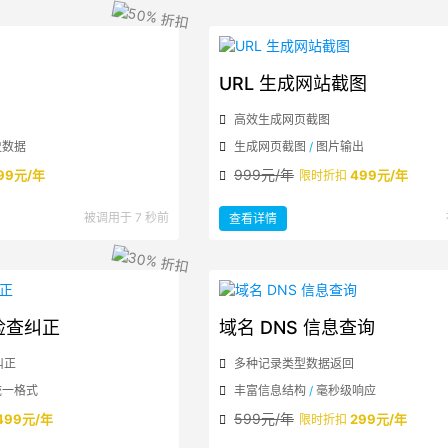
天
气
预
报
信
息
URL 生成网站截图
高效生成网页截图
史数据
生成网页截图
/
图片输出
999元/年
99元/年
499元/年
限时折扣
：
被调用于 7 秒前
查看详情
URL
生
成
网
站
截
图
检查纠正
域名 DNS 信息查询
纠正
多种记录类型数据返回
统一格式
丰富信息结构
/
毫秒级响应
599元/年
499元/年
299元/年
限时折扣