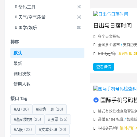
城
市
条码工具
(4)
实
时
空
气
天气/空气质量
(4)
质
量
日出与日落时间
指
国学/娱乐
(8)
数
多个天文指标
排序
全国多个城市
/
支持历
默认
599元/年
2
限时折扣
最新
：
查看详情
日
出
调用次数
与
日
落
使用人数
时
间
接口 Tag
国际手机号码
#AI
(30)
#网络工具
(26)
格式有效性检查及智能
#基础数据
(25)
#股票
(25)
遵循 E.164 标准
/
智能
1499元/年
限时折扣
#A股
(23)
#文本处理
(20)