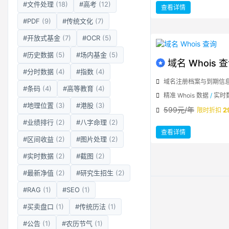
#文件处理
(18)
#高考
(12)
：
查看详情
国
际
#PDF
(9)
#传统文化
(7)
手
机
号
码
#开放式基金
(7)
#OCR
(5)
检
查
纠
#历史数据
(5)
#场内基金
(5)
正
域名 Whois 
#分时数据
(4)
#指数
(4)
域名注册档案与到期信
#条码
(4)
#高等教育
(4)
精准 Whois 数据
/
实时
#地理位置
(3)
#港股
(3)
599元/年
2
限时折扣
#业绩排行
(2)
#八字命理
(2)
：
查看详情
域
#区间收益
(2)
#图片处理
(2)
名
Whois
查
#实时数据
(2)
#截图
(2)
询
#最新净值
(2)
#研究生招生
(2)
#RAG
(1)
#SEO
(1)
#买卖盘口
(1)
#传统历法
(1)
#公告
(1)
#农历节气
(1)