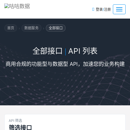
/
菜
登录
注册
单
›
›
首页
数据服务
全部接口
全部接口
API 列表
|
商用合规的功能型与数据型 API，加速您的业务构建
API 筛选
筛选接口