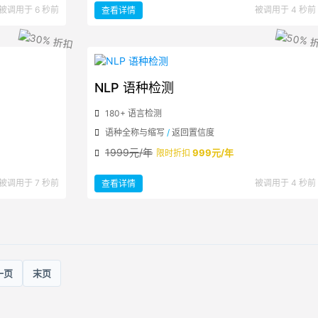
：
被调用于 6 秒前
被调用于 4 秒前
查看详情
NLP
关
键
字
摘
要
智
能
提
取
NLP 语种检测
180+ 语言检测
语种全称与缩写
/
返回置信度
1999元/年
999元/年
限时折扣
：
被调用于 7 秒前
被调用于 4 秒前
查看详情
NLP
语
种
检
测
一页
末页