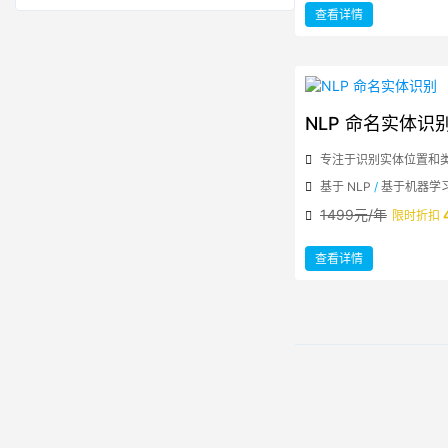
：
查看详情
NLP
中
文
智
能
纠
错
NLP 命名实体识
专注于识别实体位置和
基于 NLP
/
基于机器学
1499元/年
限时折扣
：
查看详情
NLP
命
名
实
体
识
别