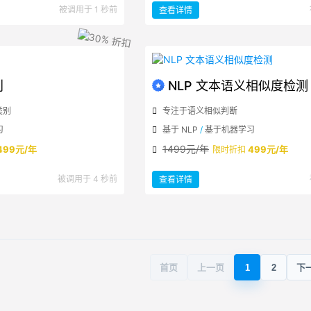
：
被调用于 1 秒前
查看详情
NLP
中
英
文
排
版
规
范
化
别
NLP 文本语义相似度检测
类别
专注于语义相似判断
习
基于 NLP
/
基于机器学习
1499元/年
499元/年
499元/年
限时折扣
：
被调用于 4 秒前
查看详情
NLP
文
本
语
义
相
似
度
检
测
首页
上一页
1
2
下