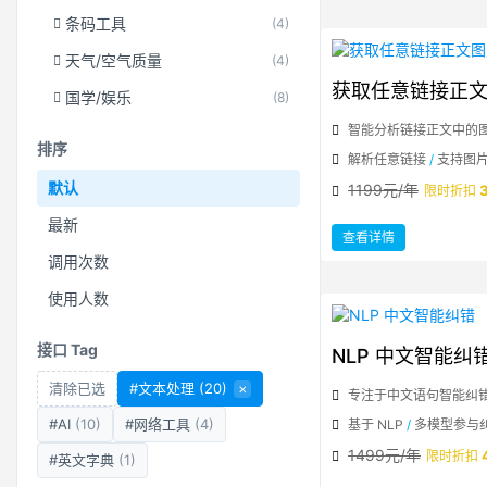
多
语
条码工具
(4)
言
AI
摘
要
天气/空气质量
(4)
获取任意链接正
国学/娱乐
(8)
智能分析链接正文中的
排序
解析任意链接
/
支持图
默认
1199元/年
限时折扣
最新
：
查看详情
获
取
调用次数
任
意
链
使用人数
接
正
文
图
片
接口 Tag
NLP 中文智能纠
清除已选
#文本处理
(20)
×
专注于中文语句智能纠
#AI
(10)
#网络工具
(4)
基于 NLP
/
多模型参与
1499元/年
限时折扣
#英文字典
(1)