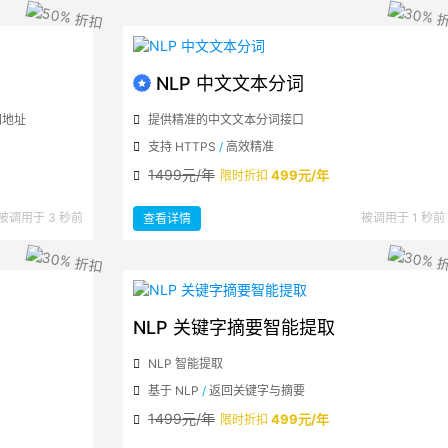
任
意
链
接
文
章
正
文
NLP 中文文本分词
图地址
提供精准的中文文本分词接口
支持 HTTPS
/
高效精准
1499元/年
499元/年
限时折扣
：
被调用于 3 秒前
被调用于 1 秒前
查看详情
NLP
中
文
文
本
分
词
NLP 关键字摘要智能提取
NLP 智能提取
基于 NLP
/
返回关键字与摘要
1499元/年
499元/年
限时折扣