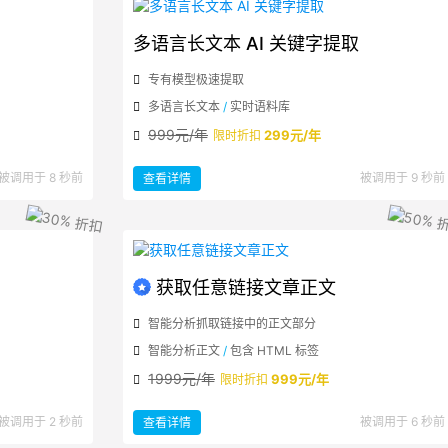
多语言长文本 AI 关键字提取
专有模型极速提取
多语言长文本
/
实时语料库
999元/年
299元/年
限时折扣
：
被调用于 8 秒前
被调用于 9 秒前
查看详情
多
语
言
长
文
本
AI
关
键
字
获取任意链接文章正文
提
取
智能分析抓取链接中的正文部分
智能分析正文
/
包含 HTML 标签
1999元/年
999元/年
限时折扣
：
被调用于 2 秒前
被调用于 6 秒前
查看详情
获
取