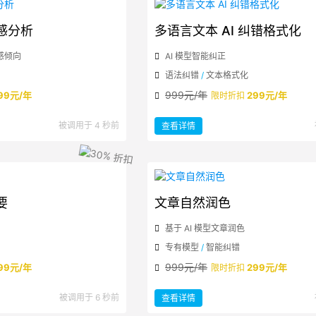
情感分析
多语言文本 AI 纠错格式化
感倾向
AI 模型智能纠正
语法纠错
/
文本格式化
999元/年
99元/年
299元/年
限时折扣
：
被调用于 4 秒前
查看详情
多
语
言
文
本
AI
纠
错
格
式
要
文章自然润色
化
基于 AI 模型文章润色
专有模型
/
智能纠错
999元/年
99元/年
299元/年
限时折扣
：
被调用于 6 秒前
查看详情
文
章