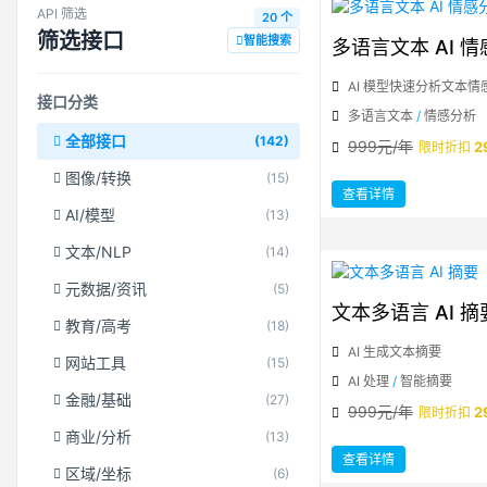
API 筛选
20 个
筛选接口
智能搜索
多语言文本 AI 
AI 模型快速分析文本情
接口分类
多语言文本
/
情感分析
全部接口
(142)
999元/年
2
限时折扣
图像/转换
(15)
：
查看详情
多
语
AI/模型
(13)
言
文
本
文本/NLP
(14)
AI
情
感
元数据/资讯
(5)
分
析
文本多语言 AI 摘
教育/高考
(18)
AI 生成文本摘要
网站工具
(15)
AI 处理
/
智能摘要
金融/基础
(27)
999元/年
2
限时折扣
商业/分析
(13)
：
查看详情
文
区域/坐标
(6)
本