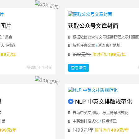
自
然
润
色
文图片
获取公众号文章封面
图片集合
根据微信公众号文章链接获取文章封面
片大小筛选
解析任意文章
/
返回官方地址
399元/年
399元/年
199元/年
限时折扣
：
被调用于 1 秒前
查看详情
获
取
公
众
号
文
章
封
面
错
NLP 中英文排版规范化
错
自动中英文排版、标点符号格式化
纠错
中英混排格式化
/
标点修正
1499元/年
499元/年
499元/年
限时折扣