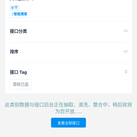
0 个
智能搜索
接口分类
排序
接口 Tag
清除已选
此类别数据与接口后台正在抽取、清洗、整合中，稍后就将
为您开放......
查看全部接口