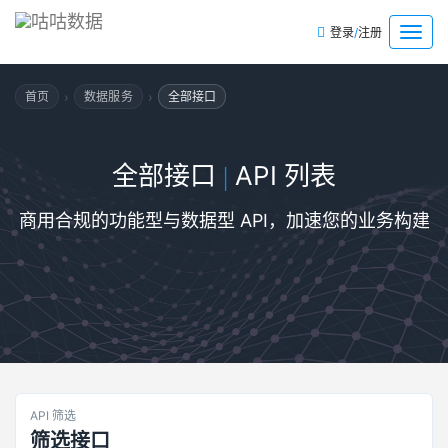
/
菜
登录
注册
单
›
›
首页
数据服务
全部接口
全部接口
API 列表
|
商用合规的功能型与数据型 API，加速您的业务构建
API 筛选
筛选接口