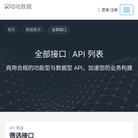
/
菜
登录
注册
单
›
›
首页
数据服务
全部接口
全部接口
API 列表
|
商用合规的功能型与数据型 API，加速您的业务构建
API 筛选
筛选接口