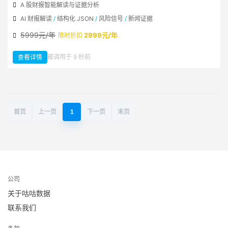
A 股财报智能解读与证据分析
AI 财报解读
/
结构化 JSON
/
风险信号
/
新闻证据
5999元/年
2999元/年
限时折扣
：
被调用于 9 秒前
查看详情
A
股
财
报
AI
智
能
解
读
首页
上一页
1
下一页
末页
公司
关于咕咕数据
联系我们