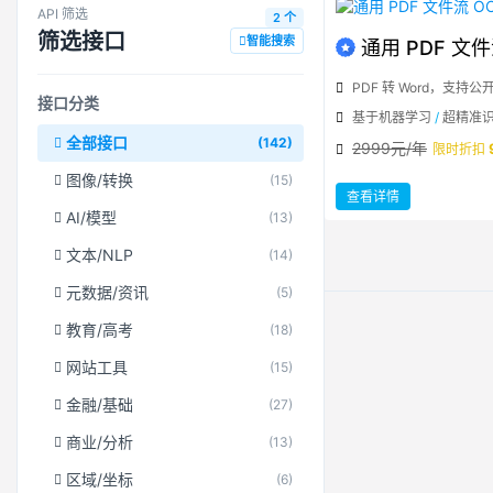
API 筛选
2 个
筛选接口
智能搜索
通用 PDF 文件
PDF 转 Word，支持
接口分类
基于机器学习
/
超精准
全部接口
(142)
2999元/年
限时折扣
图像/转换
(15)
：
查看详情
通
用
AI/模型
(13)
PDF
文
件
文本/NLP
(14)
流
OCR
到
元数据/资讯
(5)
Word
教育/高考
(18)
网站工具
(15)
金融/基础
(27)
商业/分析
(13)
区域/坐标
(6)