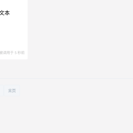
到文本
被调用于 5 秒前
末页