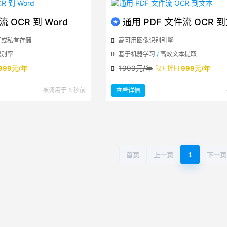
流 OCR 到 Word
通用 PDF 文件流 OCR 
公开或私有存储
高可用图像识别引擎
识别率
基于机器学习
/
高效文本提取
1999元/年
999元/年
999元/年
限时折扣
：
被调用于 8 秒前
查看详情
通
用
PDF
文
件
流
OCR
到
文
本
首页
上一页
1
下一页