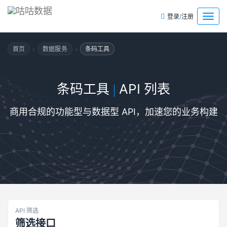
/
菜
登录
注册
单
›
›
首页
数据服务
条码工具
条码工具
API 列表
|
商用合规的功能型与数据型 API，加速您的业务构建
API 筛选
筛选接口