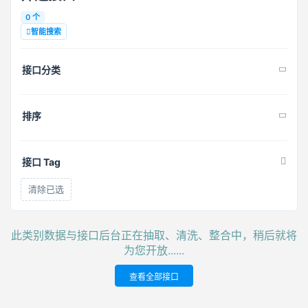
0 个
智能搜索
接口分类
排序
接口 Tag
清除已选
此类别数据与接口后台正在抽取、清洗、整合中，稍后就将
为您开放......
查看全部接口