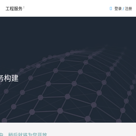
工程服务
登录
/
注册
务构建
后就将为您开放......