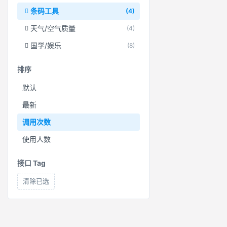
条码工具
(4)
天气/空气质量
(4)
国学/娱乐
(8)
排序
默认
最新
调用次数
使用人数
接口 Tag
清除已选