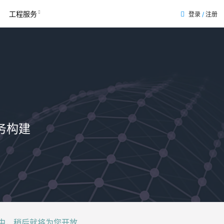
工程服务
登录
/
注册
务构建
后就将为您开放......