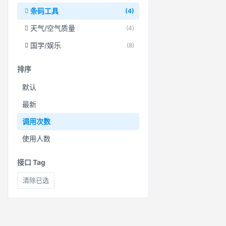
条码工具
(4)
天气/空气质量
(4)
国学/娱乐
(8)
排序
默认
最新
调用次数
使用人数
接口 Tag
清除已选