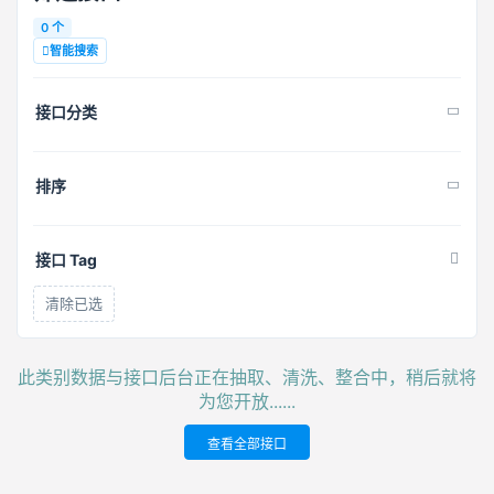
0 个
智能搜索
接口分类
排序
接口 Tag
清除已选
此类别数据与接口后台正在抽取、清洗、整合中，稍后就将
为您开放......
查看全部接口