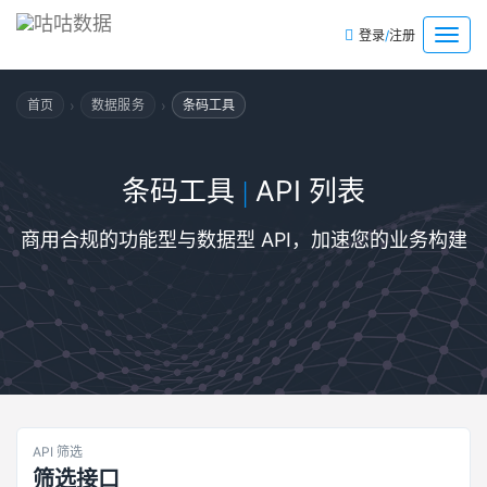
/
菜
登录
注册
单
›
›
首页
数据服务
条码工具
条码工具
API 列表
|
商用合规的功能型与数据型 API，加速您的业务构建
API 筛选
筛选接口