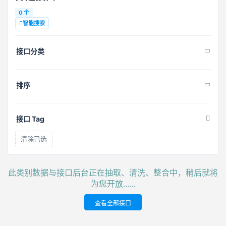
0 个
智能搜索
接口分类
排序
接口 Tag
清除已选
此类别数据与接口后台正在抽取、清洗、整合中，稍后就将
为您开放......
查看全部接口