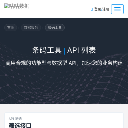
/
菜
登录
注册
单
›
›
首页
数据服务
条码工具
条码工具
API 列表
|
商用合规的功能型与数据型 API，加速您的业务构建
API 筛选
筛选接口