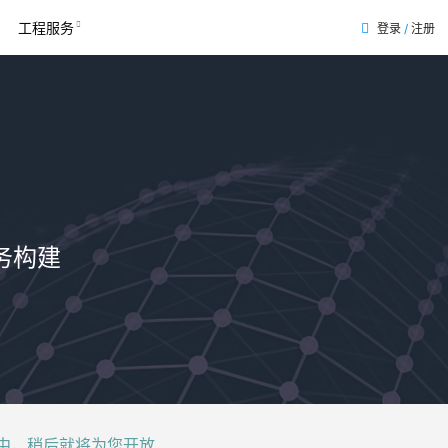
工程服务
登录
/
注册
务构建
后就将为您开放......