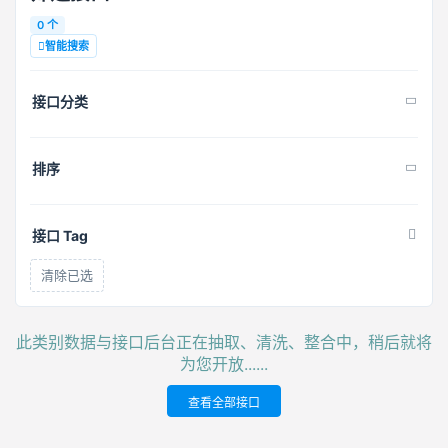
0 个
智能搜索
接口分类
排序
接口 Tag
清除已选
此类别数据与接口后台正在抽取、清洗、整合中，稍后就将
为您开放......
查看全部接口