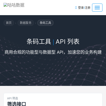
/
菜
登录
注册
单
›
›
首页
数据服务
条码工具
条码工具
API 列表
|
商用合规的功能型与数据型 API，加速您的业务构建
API 筛选
筛选接口