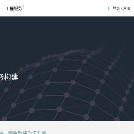
工程服务
登录
/
注册
务构建
后就将为您开放......