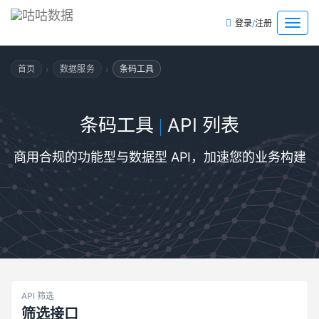
/
菜
登录
注册
单
›
›
首页
数据服务
条码工具
条码工具
API 列表
|
商用合规的功能型与数据型 API，加速您的业务构建
API 筛选
筛选接口