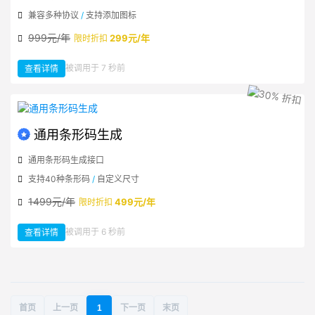
兼容多种协议
/
支持添加图标
999元/年
299元/年
限时折扣
：
被调用于 7 秒前
查看详情
Wi-
Fi
无
线
网
二
维
码
生
通用条形码生成
成
通用条形码生成接口
支持40种条形码
/
自定义尺寸
1499元/年
499元/年
限时折扣
：
被调用于 6 秒前
查看详情
通
用
条
形
码
生
成
首页
上一页
1
下一页
末页