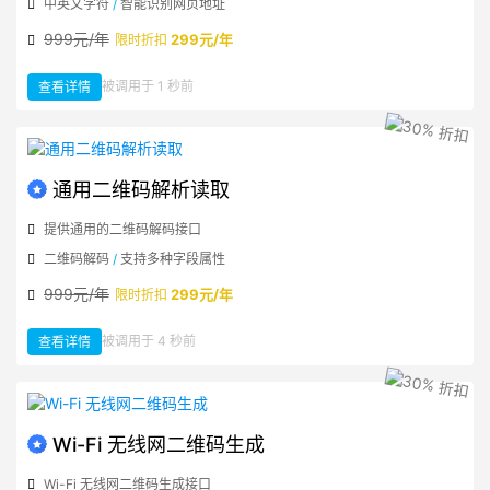
中英文字符
/
智能识别网页地址
999元/年
299元/年
限时折扣
：
被调用于 1 秒前
查看详情
通
用
二
维
码
生
成
通用二维码解析读取
提供通用的二维码解码接口
二维码解码
/
支持多种字段属性
999元/年
299元/年
限时折扣
：
被调用于 4 秒前
查看详情
通
用
二
维
码
解
析
读
取
Wi-Fi 无线网二维码生成
Wi-Fi 无线网二维码生成接口