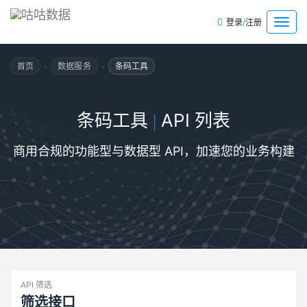
/
菜
登录
注册
单
›
›
首页
数据服务
条码工具
条码工具
API 列表
|
商用合规的功能型与数据型 API，加速您的业务构建
API 筛选
筛选接口