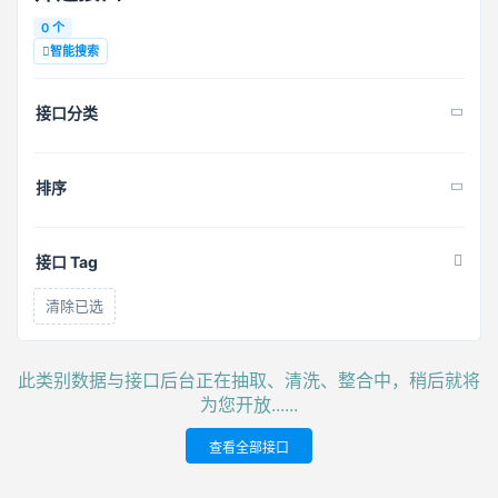
0 个
智能搜索
接口分类
排序
接口 Tag
清除已选
此类别数据与接口后台正在抽取、清洗、整合中，稍后就将
为您开放......
查看全部接口