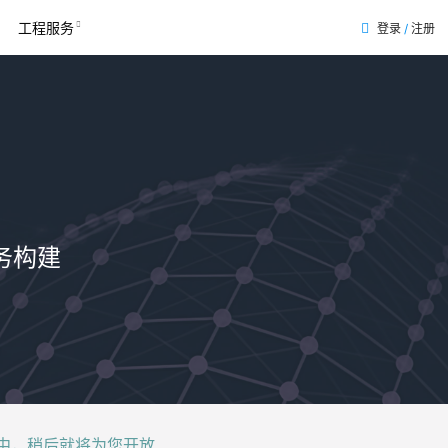
工程服务
登录
/
注册
务构建
后就将为您开放......