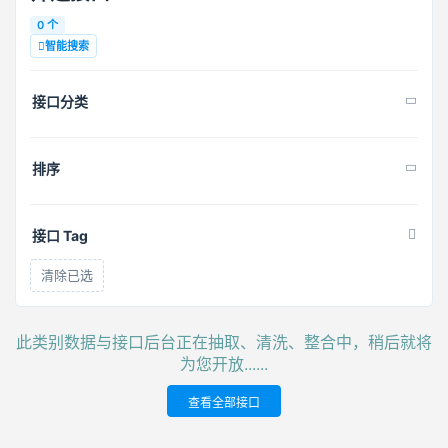
0 个
智能搜索
接口分类
排序
接口 Tag
清除已选
此类别数据与接口后台正在抽取、清洗、整合中，稍后就将
为您开放......
查看全部接口