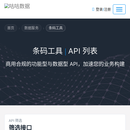
/
菜
登录
注册
单
›
›
首页
数据服务
条码工具
条码工具
API 列表
|
商用合规的功能型与数据型 API，加速您的业务构建
API 筛选
筛选接口