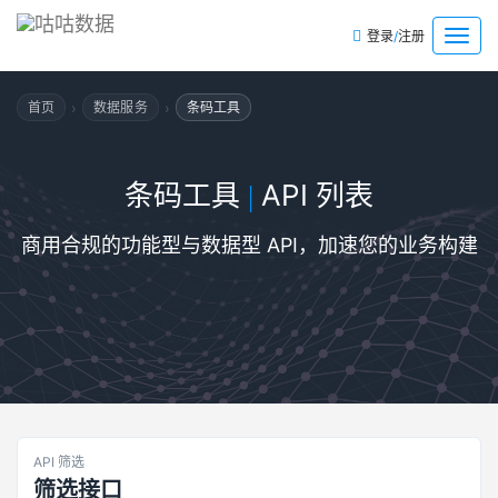
/
菜
登录
注册
单
›
›
首页
数据服务
条码工具
条码工具
API 列表
|
商用合规的功能型与数据型 API，加速您的业务构建
API 筛选
筛选接口