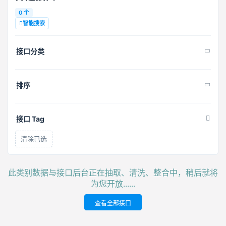
0 个
智能搜索
接口分类
排序
接口 Tag
清除已选
此类别数据与接口后台正在抽取、清洗、整合中，稍后就将
为您开放......
查看全部接口