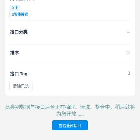
0 个
智能搜索
接口分类
排序
接口 Tag
清除已选
此类别数据与接口后台正在抽取、清洗、整合中，稍后就将
为您开放......
查看全部接口