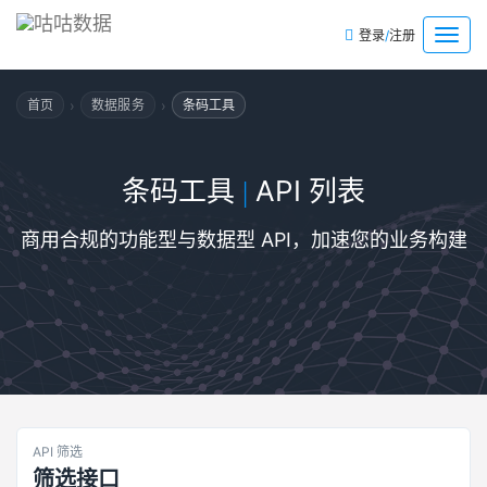
/
菜
登录
注册
单
›
›
首页
数据服务
条码工具
条码工具
API 列表
|
商用合规的功能型与数据型 API，加速您的业务构建
API 筛选
筛选接口