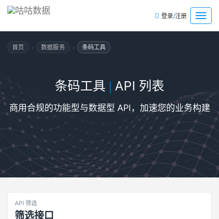
/
菜
登录
注册
单
›
›
首页
数据服务
条码工具
条码工具
API 列表
|
商用合规的功能型与数据型 API，加速您的业务构建
API 筛选
筛选接口