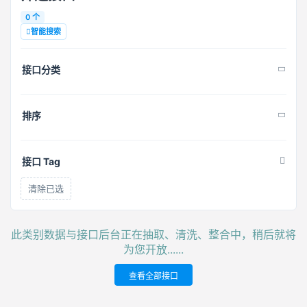
0 个
智能搜索
接口分类
排序
接口 Tag
清除已选
此类别数据与接口后台正在抽取、清洗、整合中，稍后就将
为您开放......
查看全部接口