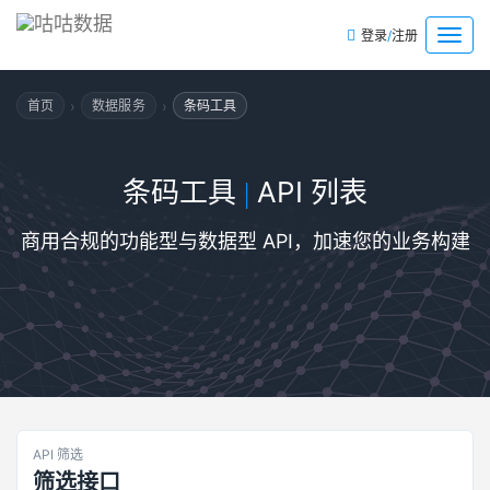
/
菜
登录
注册
单
›
›
首页
数据服务
条码工具
条码工具
API 列表
|
商用合规的功能型与数据型 API，加速您的业务构建
API 筛选
筛选接口