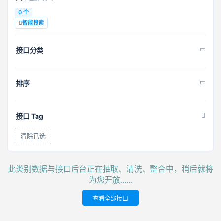
0 个
智能搜索
接口分类
排序
接口 Tag
清除已选
此类别数据与接口后台正在抽取、清洗、整合中，稍后就将
为您开放......
查看全部接口