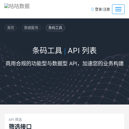
/
菜
登录
注册
单
›
›
首页
数据服务
条码工具
条码工具
API 列表
|
商用合规的功能型与数据型 API，加速您的业务构建
API 筛选
筛选接口