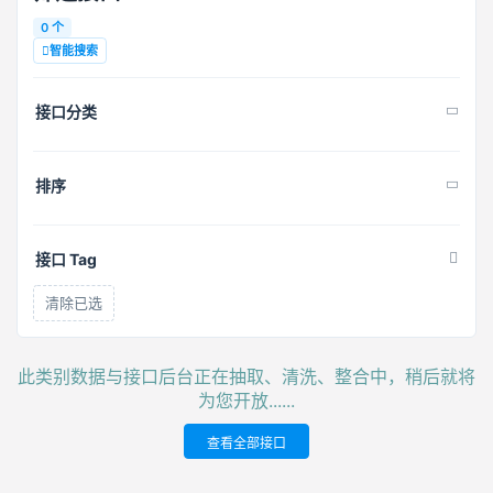
0 个
智能搜索
接口分类
排序
接口 Tag
清除已选
此类别数据与接口后台正在抽取、清洗、整合中，稍后就将
为您开放......
查看全部接口