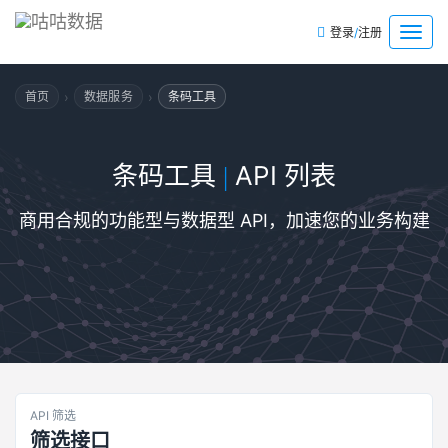
/
菜
登录
注册
单
›
›
首页
数据服务
条码工具
条码工具
API 列表
|
商用合规的功能型与数据型 API，加速您的业务构建
API 筛选
筛选接口