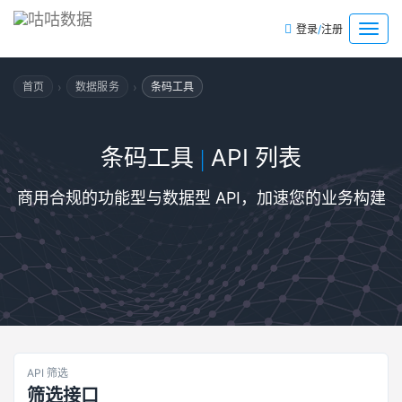
/
菜
登录
注册
单
›
›
首页
数据服务
条码工具
条码工具
API 列表
|
商用合规的功能型与数据型 API，加速您的业务构建
API 筛选
筛选接口