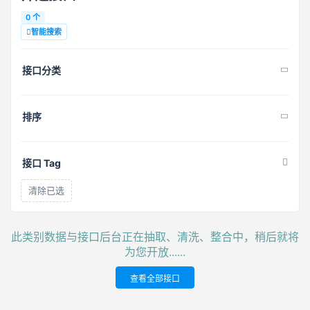
0 个
智能搜索
接口分类
排序
接口 Tag
清除已选
此类别数据与接口后台正在抽取、清洗、整合中，稍后就将
为您开放......
查看全部接口