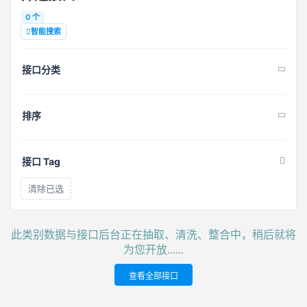
0 个
智能搜索
接口分类
排序
接口 Tag
清除已选
此类别数据与接口后台正在抽取、清洗、整合中，稍后就将
为您开放......
查看全部接口