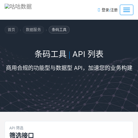
/
菜
登录
注册
单
›
›
首页
数据服务
条码工具
条码工具
API 列表
|
商用合规的功能型与数据型 API，加速您的业务构建
API 筛选
筛选接口