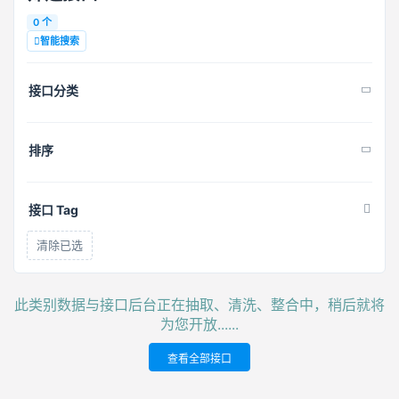
0 个
智能搜索
接口分类
排序
接口 Tag
清除已选
此类别数据与接口后台正在抽取、清洗、整合中，稍后就将
为您开放......
查看全部接口