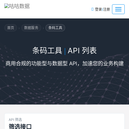
/
菜
登录
注册
单
›
›
首页
数据服务
条码工具
条码工具
API 列表
|
商用合规的功能型与数据型 API，加速您的业务构建
API 筛选
筛选接口