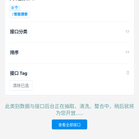
0 个
智能搜索
接口分类
排序
接口 Tag
清除已选
此类别数据与接口后台正在抽取、清洗、整合中，稍后就将
为您开放......
查看全部接口