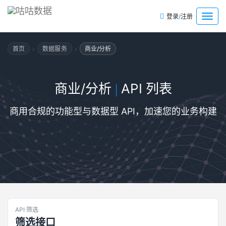
/
菜
登录
注册
单
›
›
首页
数据服务
商业/分析
商业/分析
API 列表
|
商用合规的功能型与数据型 API，加速您的业务构建
API 筛选
筛选接口