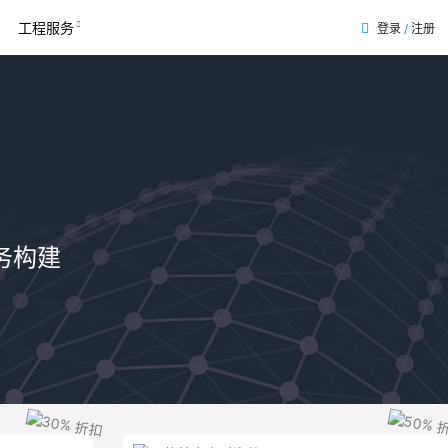
工程服务
登录
/
注册
表
务构建