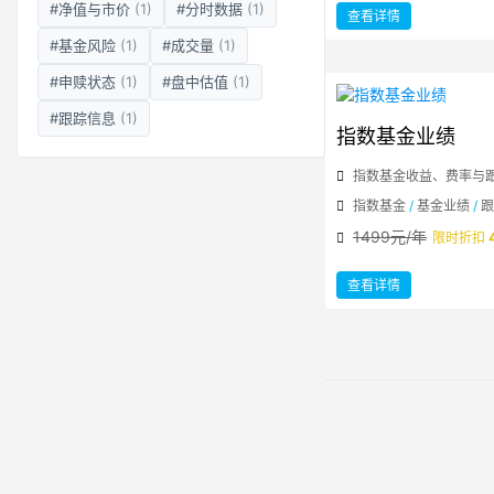
#净值与市价
(1)
#分时数据
(1)
：
查看详情
场
内
#基金风险
(1)
#成交量
(1)
基
金
历
史
#申赎状态
(1)
#盘中估值
(1)
净
值
#跟踪信息
(1)
指数基金业绩
指数基金收益、费率与
指数基金
/
基金业绩
/
跟
1499元/年
限时折扣
：
查看详情
指
数
基
金
业
绩