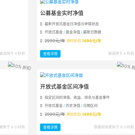
公募基金实时净值
最新开放式基金日净值与申赎状态
开放式基金
/
基金净值
/
最新日数据
2999元/年
1499元/年
限时折扣
：
被调用于 6 秒前
被调用于 4 秒前
查看详情
公
募
基
金
实
时
净
值
开放式基金区间净值
指定区间的净值、收益、排名与基金事件
开放式基金
/
历史净值
/
日期区间
2999元/年
1499元/年
限时折扣
：
更新于 8 小时前
数据校验更新于 8 小时前
查看详情
开
放