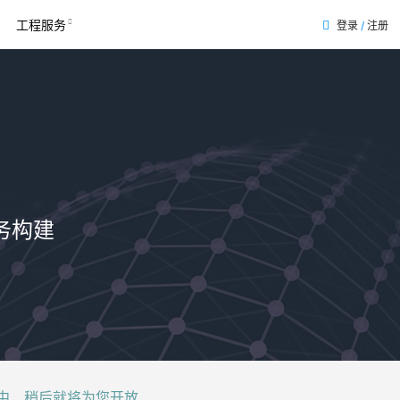
工程服务
登录
/
注册
表
务构建
后就将为您开放......