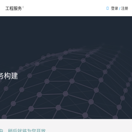
工程服务
登录
/
注册
表
务构建
后就将为您开放......