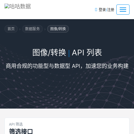
/
菜
登录
注册
单
›
›
首页
数据服务
图像/转换
图像/转换
API 列表
|
商用合规的功能型与数据型 API，加速您的业务构建
API 筛选
筛选接口