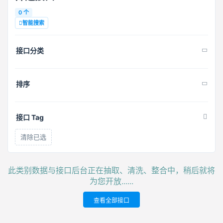
0 个
智能搜索
接口分类
排序
接口 Tag
清除已选
此类别数据与接口后台正在抽取、清洗、整合中，稍后就将
为您开放......
查看全部接口