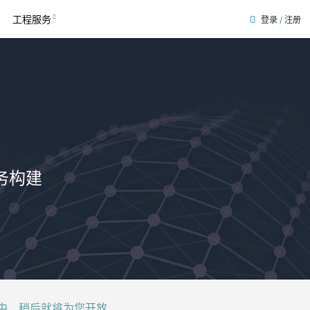
工程服务
登录
/
注册
表
务构建
后就将为您开放......