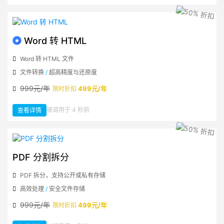
转
PDF
Word 转 HTML
Word 转 HTML 文件
文件转换
/
超高精度与还原度
999元/年
499元/年
限时折扣
：
被调用于 4 秒前
查看详情
Word
转
HTML
PDF 分割拆分
PDF 拆分，支持公开或私有存储
高效处理
/
安全文件存储
999元/年
499元/年
限时折扣