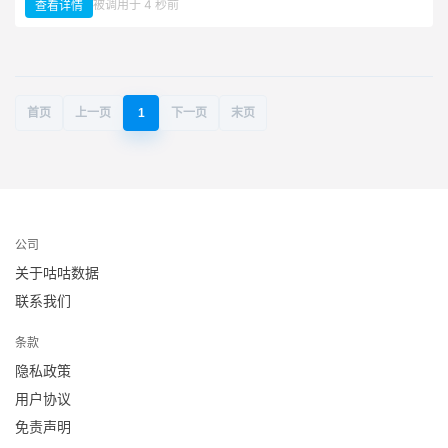
：
被调用于 4 秒前
查看详情
PDF
分
割
拆
分
首页
上一页
1
下一页
末页
公司
关于咕咕数据
联系我们
条款
隐私政策
用户协议
免责声明