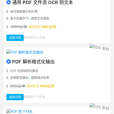
Word
通用 PDF 文件流 OCR 到文本
高可用图像识别引擎
基于机器学习
/
高效文本提取
1999元/年
999元/年
限时折扣
：
被调用于 4 秒前
查看详情
通
用
PDF
文
件
流
OCR
到
文
PDF 解析格式化输出
本
PDF 内容结构化解析
多种格式输出
/
超精准识别率
999元/年
499元/年
限时折扣
：
被调用于 5 秒前
查看详情
PDF
解
析
格
式
化