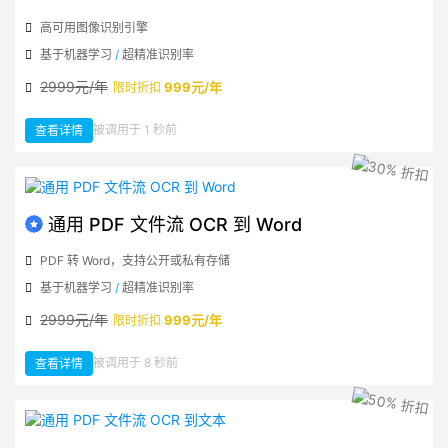
高可用图像识别引擎
基于机器学习
/
超精准识别率
2999元/年
999元/年
限时折扣
：
被调用于 1 秒前
查看详情
通
用
图
片
地
址
OCR
到
Word
通用 PDF 文件流 OCR 到 Word
PDF 转 Word，支持公开或私有存储
基于机器学习
/
超精准识别率
2999元/年
999元/年
限时折扣
：
被调用于 8 秒前
查看详情
通
用
PDF
文
件
流
OCR
到