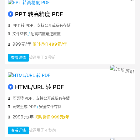
图
片
PPT 转高精度 PDF
PPT 转 PDF，支持公开或私有存储
文件转换
/
超高精度与还原度
999元/年
499元/年
限时折扣
：
被调用于 2 秒前
查看详情
PPT
转
高
精
度
PDF
HTML/URL 转 PDF
网页转 PDF，支持公开或私有存储
高效生成 PDF
/
安全文件存储
2999元/年
999元/年
限时折扣
：
被调用于 4 秒前
查看详情
HTML/URL
转
PDF