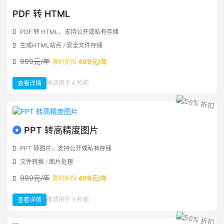
输
出
PDF 转 HTML
PDF 转 HTML，支持公开或私有存储
生成HTML站点
/
安全文件存储
999元/年
499元/年
限时折扣
：
被调用于 6 秒前
查看详情
PDF
转
HTML
PPT 转高精度图片
PPT 转图片，支持公开或私有存储
文件转换
/
图片处理
999元/年
499元/年
限时折扣
：
被调用于 9 秒前
查看详情
PPT
转
高
精
度