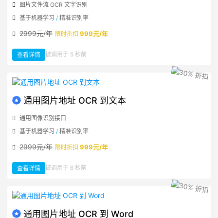
图片文件流 OCR 文字识别
基于机器学习
/
精准识别率
2999元/年
999元/年
限时折扣
：
被调用于 5 秒前
查看详情
通
用
图
片
文
件
流
OCR
到
通用图片地址 OCR 到文本
文
本
通用图像识别接口
基于机器学习
/
精准识别率
2999元/年
999元/年
限时折扣
：
被调用于 6 秒前
查看详情
通
用
图
片
地
址
OCR
到
文
通用图片地址 OCR 到 Word
本