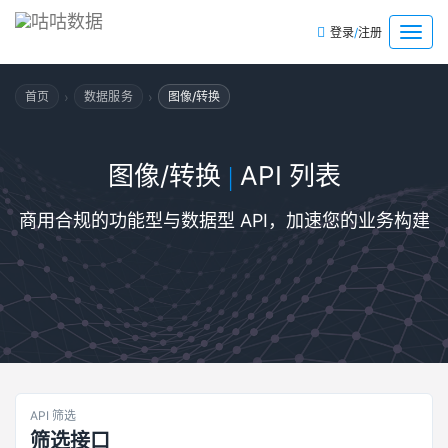
/
菜
登录
注册
单
›
›
首页
数据服务
图像/转换
图像/转换
API 列表
|
商用合规的功能型与数据型 API，加速您的业务构建
API 筛选
筛选接口