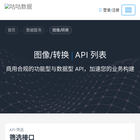
/
菜
登录
注册
单
›
›
首页
数据服务
图像/转换
图像/转换
API 列表
|
商用合规的功能型与数据型 API，加速您的业务构建
API 筛选
筛选接口