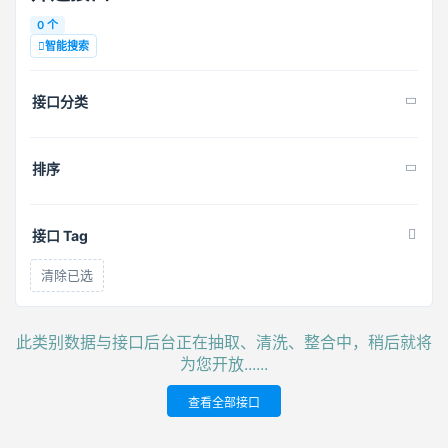
0 个
智能搜索
接口分类
排序
接口 Tag
清除已选
此类别数据与接口后台正在抽取、清洗、整合中，稍后就将
为您开放......
查看全部接口