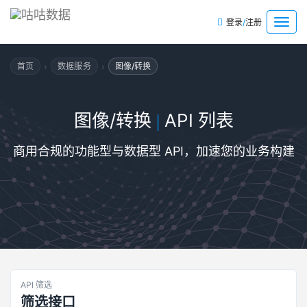
/
菜
登录
注册
单
›
›
首页
数据服务
图像/转换
图像/转换
API 列表
|
商用合规的功能型与数据型 API，加速您的业务构建
API 筛选
筛选接口