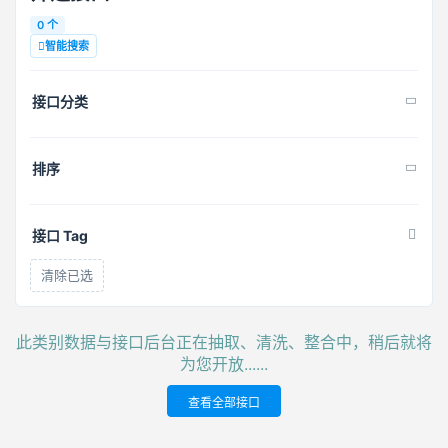
0 个
智能搜索
接口分类
排序
接口 Tag
清除已选
此类别数据与接口后台正在抽取、清洗、整合中，稍后就将
为您开放......
查看全部接口