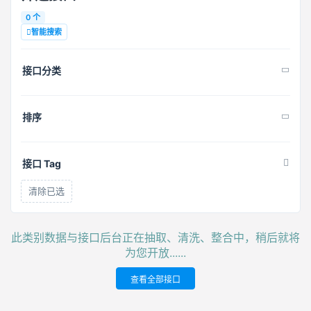
0 个
智能搜索
接口分类
排序
接口 Tag
清除已选
此类别数据与接口后台正在抽取、清洗、整合中，稍后就将
为您开放......
查看全部接口