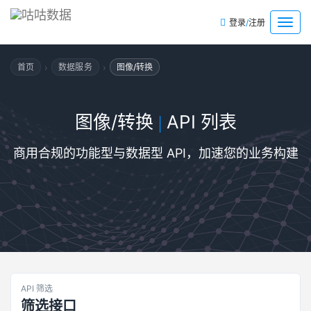
/
菜
登录
注册
单
›
›
首页
数据服务
图像/转换
图像/转换
API 列表
|
商用合规的功能型与数据型 API，加速您的业务构建
API 筛选
筛选接口