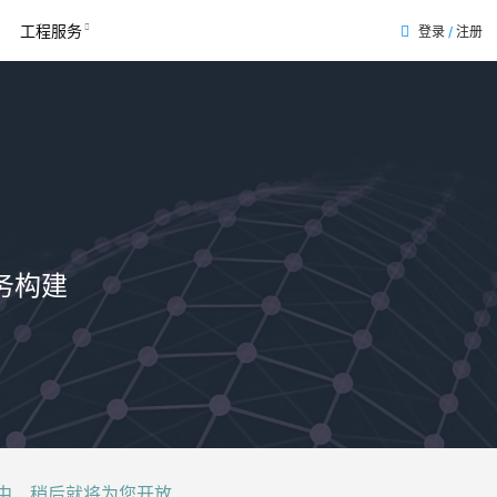
工程服务
登录
/
注册
表
务构建
后就将为您开放......